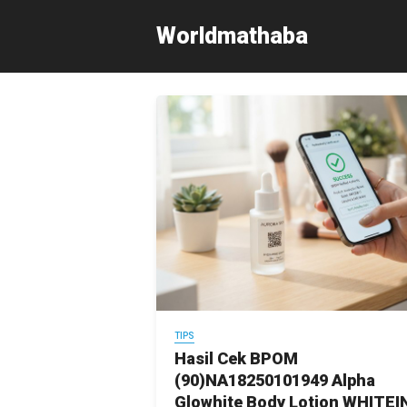
Skip
Worldmathaba
to
content
TIPS
Hasil Cek BPOM
(90)NA18250101949 Alpha
Glowhite Body Lotion WHITEI