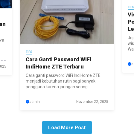
TIP
Vi
Pe
an
Le
Jep
wa
wis
Wai
TIPS
Cara Ganti Password WiFi
a
IndiHome ZTE Terbaru
2025
Cara ganti password WiFi IndiHome ZTE
menjadi kebutuhan rutin bagi banyak
pengguna karena jaringan sering ...
admin
November 22, 2025
Load More Post