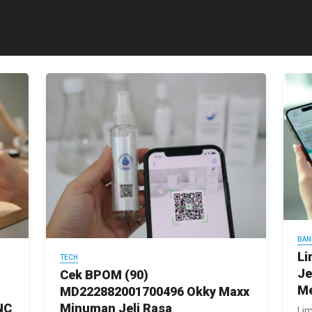
BAN
Li
TECH
Je
Cek BPOM (90)
Me
MD222882001700496 Okky Maxx
NC
Minuman Jeli Rasa
Lim