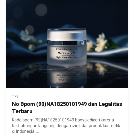
TIPS
No Bpom (90)NA18250101949 dan Legalitas
Terbaru
Kode bpom (90)NA18250101949 banyak dicari karena
berhubungan langsung dengan izin edar produk kosmetik
di Indonesia. ...