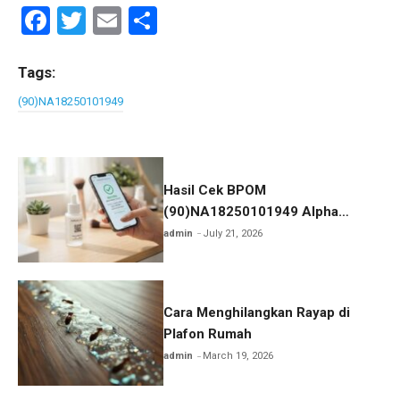
F
T
E
S
a
wi
m
h
ce
tt
ail
ar
Tags:
b
er
e
(90)NA18250101949
o
o
k
Hasil Cek BPOM
(90)NA18250101949 Alpha
Glowhite Body Lotion WHITEINC
admin
July 21, 2026
Cara Menghilangkan Rayap di
Plafon Rumah
admin
March 19, 2026