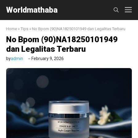
Skip
Worldmathaba
M
to
content
Home
»
Tips
»
No Bpom (90)NA18250101949 dan Legalitas Terbaru
No Bpom (90)NA18250101949
dan Legalitas Terbaru
by
admin
February 9, 2026