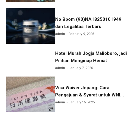
No Bpom (90)NA18250101949
dan Legalitas Terbaru
admin
February 9, 2026
Hotel Murah Jogja Malioboro, jadi
Pilihan Menginap Hemat
admin
January 7, 2026
Visa Waiver Jepang: Cara
Pengajuan & Syarat untuk WNI
Lengkap
admin
January 16, 2025