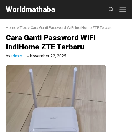
Skip
Worldmathaba
M
to
content
Home
»
Tips
»
Cara Ganti Password WiFi IndiHome ZTE Terbaru
Cara Ganti Password WiFi
IndiHome ZTE Terbaru
by
admin
November 22, 2025