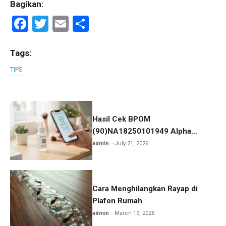
Bagikan:
F
T
E
S
a
wi
m
h
ce
tt
ail
ar
Tags:
b
er
e
TIPS
o
o
k
Hasil Cek BPOM
(90)NA18250101949 Alpha
Glowhite Body Lotion WHITEINC
admin
July 21, 2026
Cara Menghilangkan Rayap di
Plafon Rumah
admin
March 19, 2026